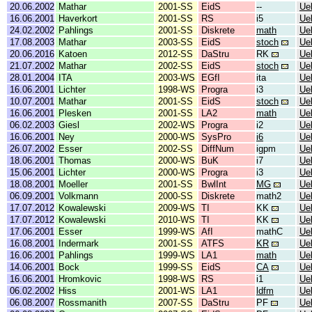
20.06.2002
Mathar
2001-SS
EidS
--
Ue
16.06.2001
Haverkort
2001-SS
RS
i5
Ue
24.02.2002
Pahlings
2001-SS
Diskrete
math
Ue
17.08.2003
Mathar
2003-SS
EidS
stoch
Ue
20.06.2016
Katoen
2012-SS
DaStru
RK
Ue
21.07.2002
Mathar
2002-SS
EidS
stoch
Ue
28.01.2004
ITA
2003-WS
EGfI
ita
Ue
16.06.2001
Lichter
1998-WS
Progra
i3
Ue
10.07.2001
Mathar
2001-SS
EidS
stoch
Ue
16.06.2001
Plesken
2001-SS
LA2
math
Ue
06.02.2003
Giesl
2002-WS
Progra
i2
Ue
16.06.2001
Ney
2000-WS
SysPro
i6
Ue
26.07.2002
Esser
2002-SS
DiffNum
igpm
Ue
18.06.2001
Thomas
2000-WS
BuK
i7
Ue
15.06.2001
Lichter
2000-WS
Progra
i3
Ue
18.08.2001
Moeller
2001-SS
BwlInt
MG
Ue
06.09.2001
Volkmann
2000-SS
Diskrete
math2
Ue
17.07.2012
Kowalewski
2009-WS
TI
KK
Ue
17.07.2012
Kowalewski
2010-WS
TI
KK
Ue
17.06.2001
Esser
1999-WS
AfI
mathC
Ue
16.08.2001
Indermark
2001-SS
ATFS
KR
Ue
16.06.2001
Pahlings
1999-WS
LA1
math
Ue
14.06.2001
Bock
1999-SS
EidS
CA
Ue
16.06.2001
Hromkovic
1998-WS
RS
i1
Ue
06.02.2002
Hiss
2001-WS
LA1
ldfm
Ue
06.08.2007
Rossmanith
2007-SS
DaStru
PF
Ue