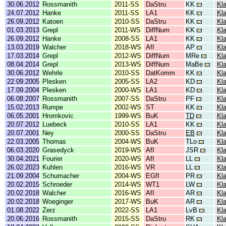
30.06.2012
Rossmanith
2011-SS
DaStru
KK
Kl
24.07.2012
Hanke
2011-SS
LA1
KK
Kl
26.09.2012
Katoen
2010-SS
DaStru
KK
Kl
01.03.2013
Grepl
2011-WS
DiffNum
KK
Kl
26.09.2012
Hanke
2008-SS
LA1
KK
Kl
13.03.2019
Walcher
2018-WS
AfI
AP
Kl
17.03.2014
Grepl
2012-WS
DiffNum
MRe
Kl
08.04.2014
Grepl
2013-WS
DiffNum
MaBe
Kl
30.06.2012
Wehrle
2010-SS
DatKomm
KK
Kl
22.09.2005
Plesken
2005-SS
LA2
KD
Kl
17.09.2004
Plesken
2000-WS
LA1
KD
Kl
06.08.2007
Rossmanith
2007-SS
DaStru
PF
Kl
15.02.2013
Rumpe
2002-WS
ST
KK
Kl
06.05.2001
Hromkovic
1999-WS
BuK
TD
Kl
20.07.2012
Luebeck
2010-SS
LA1
KK
Kl
20.07.2001
Ney
2000-SS
DaStru
EB
Kl
22.03.2005
Thomas
2004-WS
BuK
TLo
Kl
06.03.2020
Grasedyck
2019-WS
AfI
JSR
Kl
30.04.2021
Fourier
2020-WS
AfI
LL
Kl
26.02.2023
Kuhlen
2016-WS
VR
LL
Kl
21.09.2004
Schumacher
2004-WS
EGfI
PR
Kl
20.02.2015
Schroeder
2014-WS
WT1
LW
Kl
20.02.2018
Walcher
2016-WS
AfI
AR
Kl
20.02.2018
Woeginger
2017-WS
BuK
AR
Kl
01.08.2022
Zerz
2022-SS
LA1
LvB
Kl
20.06.2016
Rossmanith
2015-SS
DaStru
RK
Kl