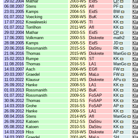
29.02.2004
Mathar
2003-WS
EidS
CP
Kl
06.08.2007
Stens
2006-WS
AfI
PF
Kl
23.01.2005
Kamps
2004-SS
EidS
BW
Kl
01.07.2012
Voecking
2008-WS
BuK
KK
Kl
17.07.2012
Kowalewski
2006-WS
TI
KK
Kl
01.07.2012
Torrilhon
2011-WS
AfI
KK
Kl
29.02.2004
Mathar
2003-SS
EidS
CP
Kl
17.06.2001
Volkmann
2000-SS
Diskrete
math2
Kl
28.08.2005
Kamps
2005-SS
EidS
JD
Kl
20.06.2016
Rossmanith
2015-SS
DaStru
RK
Kl
21.06.2016
Thomas
2015-WS
Diskrete
ManGo
Kl
15.02.2013
Rumpe
2002-WS
ST
KK
Kl
11.08.2016
Thomas
2016-SS
LA1
ManGo
Kl
14.03.2007
Aach
2006-WS
EGfI
FW
Kla
20.03.2007
Graedel
2006-WS
MaLo
FW
Kla
11.03.2022
Klausur
2021-WS
Diskrete
APu
Kl
26.09.2012
Hanke
2008-SS
LA1
KK
Kl
01.03.2013
Rossmanith
2012-WS
BuK
KK
Kl
01.07.2012
Rossmanith
2009-SS
FoSAP
KK
Kl
30.06.2012
Thomas
2011-SS
FoSAP
KK
Kl
14.03.2019
Grohe
2016-SS
FoSAP
AP
Kl
26.09.2012
Hanke
2009-SS
LA1
KK
Kl
08.04.2016
Stens
2014-WS
AfI
ManGo
Kl
26.09.2012
Katoen
2012-SS
DaStru
KK
Kl
05.08.2012
Katoen
2010-SS
DaStru
KK
Kl
14.03.2019
Hiss
2018-WS
Diskrete
AP
Kl
14.03.2002
Graedel
2001-WS
MaLo
SH
Kl