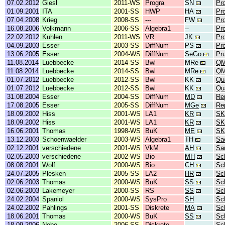
07.02.2012
Giesl
2011-WS
Progra
SN
Pr
01.09.2001
ITA
2001-SS
HWP
HA
Pro
07.04.2008
Krieg
2008-SS
---
FW
Pr
16.08.2006
Volkmann
2006-SS
Algebra1
--
Pro
22.02.2012
Kuhlen
2011-WS
VR
JK
Pr
04.09.2003
Esser
2003-SS
DiffNum
PS
Pro
13.06.2005
Esser
2004-WS
DiffNum
SeGo
Pru
11.08.2014
Luebbecke
2014-SS
Bwl
MRe
QM
11.08.2014
Luebbecke
2014-SS
Bwl
MRe
QM
01.07.2012
Luebbecke
2012-SS
Bwl
KK
Qu
01.07.2012
Luebbecke
2012-SS
Bwl
KK
Qu
31.08.2004
Esser
2004-SS
DiffNum
MD
Re
17.08.2005
Esser
2005-SS
DiffNum
MGe
Re
18.09.2002
Hiss
2001-WS
LA1
KR
SK
18.09.2002
Hiss
2001-WS
LA1
KR
SK
16.06.2001
Thomas
1998-WS
BuK
ME
SK
13.12.2003
Schoenwaelder
2003-WS
Algebra1
TH
Sa
02.12.2001
verschiedene
2001-WS
VkM
AH
Sa
02.05.2003
verschiedene
2002-WS
Bio
MH
Sc
08.08.2001
Wolf
2000-WS
Bio
CH
Sc
24.07.2005
Plesken
2005-SS
LA2
HR
Sc
02.06.2003
Thomas
2000-WS
BuK
SS
Sc
02.06.2003
Lakemeyer
2000-SS
RS
SS
Sc
24.02.2004
Spaniol
2000-WS
SysPro
SH
Sc
24.02.2002
Pahlings
2001-SS
Diskrete
MA
Sc
18.06.2001
Thomas
2000-WS
BuK
SS
Sc
18.09.2006
Nebe
2006-SS
Diskrete
--
Sc