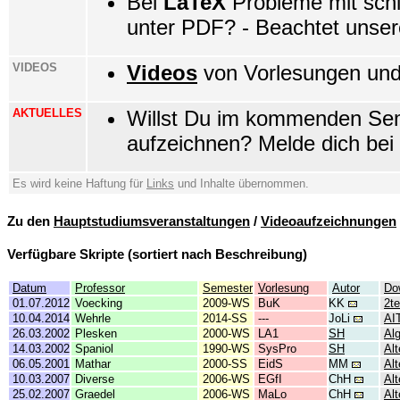
Bei
LaTeX
Probleme mit schl
unter PDF? - Beachtet unse
VIDEOS
Videos
von Vorlesungen und 
AKTUELLES
Willst Du im kommenden Sem
aufzeichnen? Melde dich bei
Es wird keine Haftung für
Links
und Inhalte übernommen.
Zu den
Hauptstudiumsveranstaltungen
/
Videoaufzeichnungen
Verfügbare Skripte (sortiert nach Beschreibung)
Datum
Professor
Semester
Vorlesung
Autor
Do
01.07.2012
Voecking
2009-WS
BuK
KK
2t
10.04.2014
Wehrle
2014-SS
---
JoLi
AI
26.03.2002
Plesken
2000-WS
LA1
SH
Al
14.03.2002
Spaniol
1990-WS
SysPro
SH
Al
06.05.2001
Mathar
2000-SS
EidS
MM
Al
10.03.2007
Diverse
2006-WS
EGfI
ChH
Al
25.02.2007
Graedel
2006-WS
MaLo
ChH
Al