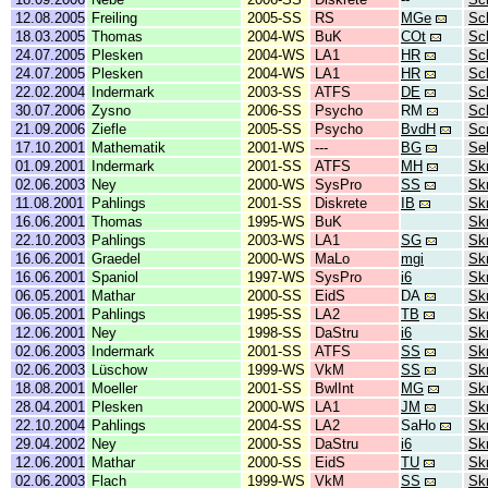
12.08.2005
Freiling
2005-SS
RS
MGe
Sc
18.03.2005
Thomas
2004-WS
BuK
COt
Sc
24.07.2005
Plesken
2004-WS
LA1
HR
Sc
24.07.2005
Plesken
2004-WS
LA1
HR
Sc
22.02.2004
Indermark
2003-SS
ATFS
DE
Sc
30.07.2006
Zysno
2006-SS
Psycho
RM
Sch
21.09.2006
Ziefle
2005-SS
Psycho
BvdH
Sc
17.10.2001
Mathematik
2001-WS
---
BG
Se
01.09.2001
Indermark
2001-SS
ATFS
MH
Skr
02.06.2003
Ney
2000-WS
SysPro
SS
Skr
11.08.2001
Pahlings
2001-SS
Diskrete
IB
Skr
16.06.2001
Thomas
1995-WS
BuK
Skr
22.10.2003
Pahlings
2003-WS
LA1
SG
Skr
16.06.2001
Graedel
2000-WS
MaLo
mgi
Skr
16.06.2001
Spaniol
1997-WS
SysPro
i6
Skr
06.05.2001
Mathar
2000-SS
EidS
DA
Skr
06.05.2001
Pahlings
1995-SS
LA2
TB
Skr
12.06.2001
Ney
1998-SS
DaStru
i6
Skr
02.06.2003
Indermark
2001-SS
ATFS
SS
Skr
02.06.2003
Lüschow
1999-WS
VkM
SS
Skr
18.08.2001
Moeller
2001-SS
BwlInt
MG
Skr
28.04.2001
Plesken
2000-WS
LA1
JM
Skr
22.10.2004
Pahlings
2004-SS
LA2
SaHo
Skr
29.04.2002
Ney
2000-SS
DaStru
i6
Skr
12.06.2001
Mathar
2000-SS
EidS
TU
Skr
02.06.2003
Flach
1999-WS
VkM
SS
Skr