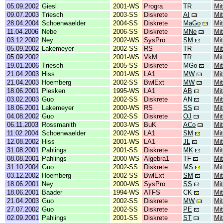
05.09.2002
Giesl
2001-WS
Progra
TR
Mit
09.07.2003
Triesch
2003-SS
Diskrete
AI
Mit
28.04.2004
Schoenwaelder
2004-SS
Diskrete
MaGo
Mit
11.04.2006
Nebe
2006-SS
Diskrete
MNe
Mit
03.12.2002
Ney
2002-WS
SysPro
SM
Mit
05.09.2002
Lakemeyer
2002-SS
RS
TR
Mit
05.09.2002
2001-WS
VkM
TR
Mit
19.01.2006
Triesch
2005-SS
Diskrete
MGo
Mit
21.04.2003
Hiss
2001-WS
LA1
MW
Mit
21.04.2003
Hoemberg
2002-SS
BwlExt
MW
Mit
18.06.2001
Plesken
1995-WS
LA1
AB
Mit
03.02.2003
Guo
2002-SS
Diskrete
AN
Mit
18.06.2001
Lakemeyer
2000-WS
RS
SS
Mit
04.08.2002
Guo
2002-SS
Diskrete
OJ
Mit
06.11.2003
Rossmanith
2003-WS
BuK
ACo
Mit
11.02.2004
Schoenwaelder
2002-WS
LA1
SM
Mit
12.08.2002
Hiss
2001-WS
LA1
JL
Mit
31.08.2001
Pahlings
2001-SS
Diskrete
MK
Mit
08.08.2001
Pahlings
2000-WS
Algebra1
TF
Mit
31.10.2004
Guo
2002-SS
Diskrete
MS
Mit
03.12.2002
Hoemberg
2002-SS
BwlExt
SM
Mit
18.06.2001
Ney
2000-WS
SysPro
SS
Mit
18.06.2001
Baader
1994-WS
ATFS
CK
Mit
21.04.2003
Guo
2002-SS
Diskrete
MW
Mit
27.07.2002
Guo
2002-SS
Diskrete
PE
Mit
02.09.2001
Pahlings
2001-SS
Diskrete
ST
Mit