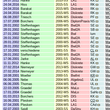
24.07.2012
Hanke
2010-SS
LA1
KK
MC
24.04.2016
Hiss
2015-SS
LA1
RK
MC
24.04.2016
Barakat
2015-WS
Diskrete
RK
MC
24.04.2016
Barakat
2015-WS
Diskrete
RK
MC
06.08.2007
Triesch
2006-WS
Diskrete
PF
MC
17.07.2008
Borchers
2006-WS
DiplomPraxis
NS
Ma
28.01.2002
Steffenhagen
2000-WS
Bwl2A
SE
Ma
28.01.2002
Steffenhagen
2000-WS
Bwl2A
SB
Ma
27.01.2002
Steffenhagen
2001-WS
Bwl
lum
Mar
28.01.2002
Steffenhagen
2000-WS
Bwl2A
SE
Ma
28.01.2002
Steffenhagen
2000-WS
Bwl2A
AC
Ma
28.01.2002
Steffenhagen
2000-WS
Bwl2A
SE
Ma
17.10.2001
verschiedene
2001-SS
Bio
CL
Mat
28.01.2002
Steffenhagen
2000-WS
Bwl2A
SE
Ma
17.06.2001
Jarke
2001-SS
DaStru
AL
Ma
11.11.2012
Hanke
2011-WS
Diskrete
KK
Mc
27.02.2014
Niemeyer
2013-WS
Diskrete
GW
Mc
27.02.2014
Niemeyer
2013-WS
Diskrete
GW
Mc
18.08.2001
Moeller
2000-SS
BwlInt
KR
Me
06.06.2005
Nebe
2004-WS
Algebra1
UL
Mer
06.06.2005
Thomas
2004-WS
BuK
UL
Mer
22.03.2005
Graedel
2004-WS
MaLo
TLo
Me
17.01.2004
Graedel
2002-WS
MaLo
SaHo
Me
01.03.2013
Borchers
2012-WS
DIS
KK
Mi
16.06.2001
Plesken
2000-WS
LA1
CO
Min
07.04.2005
Plesken
2004-WS
LA1
CAd
Min
02.07.2003
Seidl
2003-SS
DaStru
KH
Mit