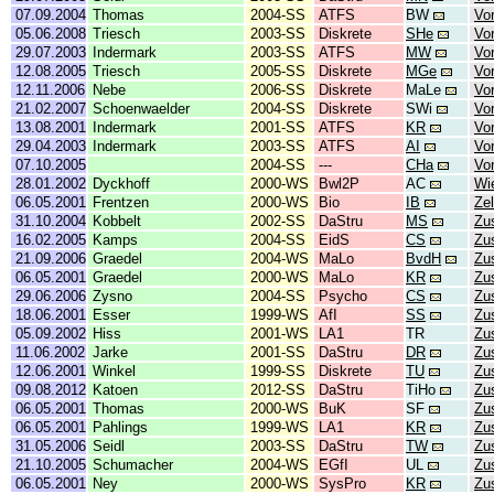
07.09.2004
Thomas
2004-SS
ATFS
BW
Vor
05.06.2008
Triesch
2003-SS
Diskrete
SHe
Vor
29.07.2003
Indermark
2003-SS
ATFS
MW
Vor
12.08.2005
Triesch
2005-SS
Diskrete
MGe
Vor
12.11.2006
Nebe
2006-SS
Diskrete
MaLe
Vor
21.02.2007
Schoenwaelder
2004-SS
Diskrete
SWi
Vor
13.08.2001
Indermark
2001-SS
ATFS
KR
Vo
29.04.2003
Indermark
2003-SS
ATFS
AI
Vo
07.10.2005
2004-SS
---
CHa
Vor
28.01.2002
Dyckhoff
2000-WS
Bwl2P
AC
Wi
06.05.2001
Frentzen
2000-WS
Bio
IB
Zel
31.10.2004
Kobbelt
2002-SS
DaStru
MS
Zu
16.02.2005
Kamps
2004-SS
EidS
CS
Zu
21.09.2006
Graedel
2004-WS
MaLo
BvdH
Zu
06.05.2001
Graedel
2000-WS
MaLo
KR
Zu
29.06.2006
Zysno
2004-SS
Psycho
CS
Zu
18.06.2001
Esser
1999-WS
AfI
SS
Zu
05.09.2002
Hiss
2001-WS
LA1
TR
Zu
11.06.2002
Jarke
2001-SS
DaStru
DR
Zu
12.06.2001
Winkel
1999-SS
Diskrete
TU
Zu
09.08.2012
Katoen
2012-SS
DaStru
TiHo
Zu
06.05.2001
Thomas
2000-WS
BuK
SF
Zu
06.05.2001
Pahlings
1999-WS
LA1
KR
Zu
31.05.2006
Seidl
2003-SS
DaStru
TW
Zu
21.10.2005
Schumacher
2004-WS
EGfI
UL
Zu
06.05.2001
Ney
2000-WS
SysPro
KR
Zu