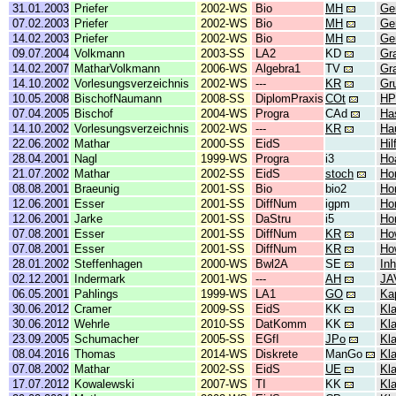
31.01.2003
Priefer
2002-WS
Bio
MH
Ge
07.02.2003
Priefer
2002-WS
Bio
MH
Ge
14.02.2003
Priefer
2002-WS
Bio
MH
Ge
09.07.2004
Volkmann
2003-SS
LA2
KD
Gr
14.02.2007
MatharVolkmann
2006-WS
Algebra1
TV
Gr
14.10.2002
Vorlesungsverzeichnis
2002-WS
---
KR
Gr
10.05.2008
BischofNaumann
2008-SS
DiplomPraxis
COt
HP
07.04.2005
Bischof
2004-WS
Progra
CAd
Has
14.10.2002
Vorlesungsverzeichnis
2002-WS
---
KR
Ha
22.06.2002
Mathar
2000-SS
EidS
Hil
28.04.2001
Nagl
1999-WS
Progra
i3
Ho
21.07.2002
Mathar
2002-SS
EidS
stoch
Ho
08.08.2001
Braeunig
2001-SS
Bio
bio2
Ho
12.06.2001
Esser
2001-SS
DiffNum
igpm
Ho
12.06.2001
Jarke
2001-SS
DaStru
i5
Ho
07.08.2001
Esser
2001-SS
DiffNum
KR
Ho
07.08.2001
Esser
2001-SS
DiffNum
KR
Ho
28.01.2002
Steffenhagen
2000-WS
Bwl2A
SE
Inh
02.12.2001
Indermark
2001-WS
---
AH
JA
06.05.2001
Pahlings
1999-WS
LA1
GO
Kap
30.06.2012
Cramer
2009-SS
EidS
KK
Kl
30.06.2012
Wehrle
2010-SS
DatKomm
KK
Kl
23.09.2005
Schumacher
2005-SS
EGfI
JPo
Kl
08.04.2016
Thomas
2014-WS
Diskrete
ManGo
Kl
07.08.2002
Mathar
2002-SS
EidS
UE
Kl
17.07.2012
Kowalewski
2007-WS
TI
KK
Kl