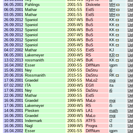
06.05.2001
Pahlings
2001-SS
Diskrete
MH
Ue
06.05.2001
Mathar
2001-SS
EidS
MH
Ue
03.05.2001
Mathar
2001-SS
EidS
MH
Ue
26.09.2012
Spaniol
2007-WS
BuS
KK
Ue
26.09.2012
Spaniol
2005-WS
BuS
KK
Ue
26.09.2012
Spaniol
2006-WS
BuS
KK
Ue
26.09.2012
Spaniol
2007-WS
BuS
KK
Ue
26.09.2012
Spaniol
2006-WS
BuS
KK
Ue
26.09.2012
Spaniol
2005-WS
BuS
KK
Ue
04.07.2002
Mathar
2002-SS
EidS
KJ
Ue
06.05.2001
Lakemeyer
2000-WS
RS
KR
Ue
13.02.2013
rossmanith
2012-WS
BuK
KK
Ue
16.04.2002
Esser
2000-SS
DiffNum
igpm
Ue
15.06.2001
Ney
2000-SS
DaStru
i6
Ue
20.06.2016
Rossmanith
2015-SS
DaStru
RK
Ue
17.06.2001
Graedel
2000-SS
MaLo2
mgi
Ue
07.02.2002
ITA
2000-WS
EGfI
ita
Ue
17.06.2001
Ney
1999-SS
DaStru
i6
Ue
22.06.2002
Mathar
2000-SS
EidS
Ue
16.06.2001
Graedel
1999-WS
MaLo
mgi
Ue
17.06.2001
Lakemeyer
2000-WS
RS
i5
Ue
14.06.2001
Plesken
2000-WS
LA1
math
Ue
16.06.2001
Graedel
2000-WS
MaLo
mgi
Ue
10.08.2001
Indermark
2001-SS
ATFS
i2
Ue
16.06.2001
Nagl
1999-WS
Progra
i3
Ue
16.04.2002
Esser
2001-SS
DiffNum
igpm
Ue