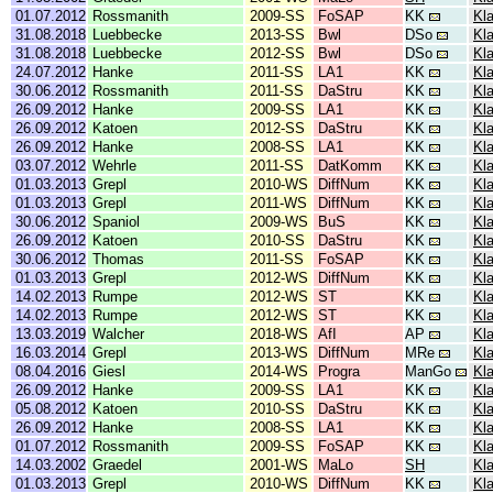
01.07.2012
Rossmanith
2009-SS
FoSAP
KK
Kl
31.08.2018
Luebbecke
2013-SS
Bwl
DSo
Kl
31.08.2018
Luebbecke
2012-SS
Bwl
DSo
Kl
24.07.2012
Hanke
2011-SS
LA1
KK
Kl
30.06.2012
Rossmanith
2011-SS
DaStru
KK
Kl
26.09.2012
Hanke
2009-SS
LA1
KK
Kl
26.09.2012
Katoen
2012-SS
DaStru
KK
Kl
26.09.2012
Hanke
2008-SS
LA1
KK
Kl
03.07.2012
Wehrle
2011-SS
DatKomm
KK
Kl
01.03.2013
Grepl
2010-WS
DiffNum
KK
Kl
01.03.2013
Grepl
2011-WS
DiffNum
KK
Kl
30.06.2012
Spaniol
2009-WS
BuS
KK
Kl
26.09.2012
Katoen
2010-SS
DaStru
KK
Kl
30.06.2012
Thomas
2011-SS
FoSAP
KK
Kl
01.03.2013
Grepl
2012-WS
DiffNum
KK
Kl
14.02.2013
Rumpe
2012-WS
ST
KK
Kla
14.02.2013
Rumpe
2012-WS
ST
KK
Kla
13.03.2019
Walcher
2018-WS
AfI
AP
Kl
16.03.2014
Grepl
2013-WS
DiffNum
MRe
Kl
08.04.2016
Giesl
2014-WS
Progra
ManGo
Kl
26.09.2012
Hanke
2009-SS
LA1
KK
Kl
05.08.2012
Katoen
2010-SS
DaStru
KK
Kl
26.09.2012
Hanke
2008-SS
LA1
KK
Kl
01.07.2012
Rossmanith
2009-SS
FoSAP
KK
Kl
14.03.2002
Graedel
2001-WS
MaLo
SH
Kl
01.03.2013
Grepl
2010-WS
DiffNum
KK
Kl