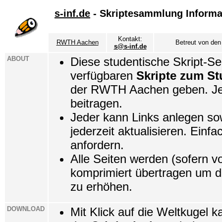
s-inf.de
- Skriptesammlung Informa
Kontakt:
RWTH Aachen
Betreut von den
s@s-inf.de
ABOUT
Diese studentische Skript-Seit
verfügbaren
Skripte zum St
der RWTH Aachen geben. Jed
beitragen.
Jeder kann Links anlegen so
jederzeit aktualisieren. Einf
anfordern.
Alle Seiten werden (sofern v
komprimiert übertragen um d
zu erhöhen.
DOWNLOAD
Mit Klick auf die Weltkugel k