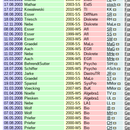
17.08.2003
Mathar
2003-SS
EidS
stoch
Fo
17.07.2012
Kowalewski
2010-WS
TI
KK
Fo
08.08.2001
Esser
2001-SS
DiffNum
SR
Fo
18.09.2003
Triesch
2003-SS
Diskrete
RH
Fo
12.11.2006
Nebe
2006-SS
Diskrete
MaLe
Fo
08.08.2001
Esser
2000-WS
AfI
SR
Fo
02.06.2003
Esser
1999-WS
AfI
SS
Fo
11.02.2004
Esser
2003-WS
AfI
SM
Fo
16.09.2008
Graedel
2008-SS
MaLo
MaG
For
16.09.2008
Aach
2006-WS
EGfI
MaG
For
11.02.2007
Nebe
2006-SS
Diskrete
MHe
Fo
15.03.2007
Aach
2006-WS
EGfI
MHe
Fo
01.04.2004
BehrendtSutter
2003-WS
Psycho
StH
Fo
18.07.2006
Schiffer
2005-WS
Psycho
ASch
Fo
22.07.2001
Jarke
2001-SS
DastruTR
JR
Fr
26.06.2001
Graedel
2000-SS
MaLo
ST
Fu
19.03.2007
Spaniol
2006-WS
SysPro
MMor
Ge
31.03.2008
Voecking
2007-WS
BuK
MMor
Ge
01.04.2006
Noelle
2005-WS
Algebra1
TV
Ge
10.01.2008
Plesken
2005-WS
Algebra1
UL
Ge
07.08.2021
Nebe
2021-SS
LA1
LL
Ge
06.05.2001
Wolf
2000-WS
Bio
IB
Ge
07.01.2003
Wolf
2002-WS
Bio
MH
Ge
06.05.2001
Priefer
2000-WS
Bio
IB
Ge
08.08.2001
Priefer
2000-WS
Bio
CH
Ge
08.08.2001
Priefer
2000-WS
Bio
CH
Ge