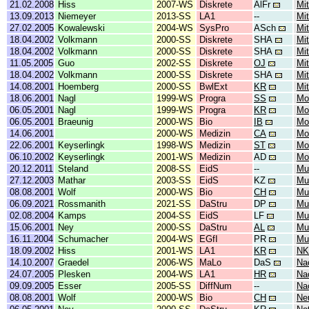
21.02.2008
Hiss
2007-WS
Diskrete
AlFr
Mit
13.09.2013
Niemeyer
2013-SS
LA1
--
Mit
27.02.2005
Kowalewski
2004-WS
SysPro
ASch
Mi
18.04.2002
Volkmann
2000-SS
Diskrete
SHA
Mi
18.04.2002
Volkmann
2000-SS
Diskrete
SHA
Mi
11.05.2005
Guo
2002-SS
Diskrete
OJ
Mit
18.04.2002
Volkmann
2000-SS
Diskrete
SHA
Mi
14.08.2001
Hoemberg
2000-SS
BwlExt
KR
Mit
18.06.2001
Nagl
1999-WS
Progra
SS
Mo
06.05.2001
Nagl
1999-WS
Progra
KR
Mo
06.05.2001
Braeunig
2000-WS
Bio
IB
Mol
14.06.2001
2000-WS
Medizin
CA
Mo
22.06.2001
Keyserlingk
1998-WS
Medizin
ST
Mo
06.10.2002
Keyserlingk
2001-WS
Medizin
AD
Mo
20.12.2011
Steland
2008-SS
EidS
--
Mu
27.12.2003
Mathar
2003-SS
EidS
KZ
Mu
08.08.2001
Wolf
2000-WS
Bio
CH
Mu
06.09.2021
Rossmanith
2021-SS
DaStru
DP
Mu
02.08.2004
Kamps
2004-SS
EidS
LF
Mu
15.06.2001
Ney
2000-SS
DaStru
AL
Mu
16.11.2004
Schumacher
2004-WS
EGfI
PR
Mu
18.09.2002
Hiss
2001-WS
LA1
KR
NK
14.10.2007
Graedel
2006-WS
MaLo
DaS
Na
24.07.2005
Plesken
2004-WS
LA1
HR
Na
09.09.2005
Esser
2005-SS
DiffNum
--
Na
08.08.2001
Wolf
2000-WS
Bio
CH
Ne