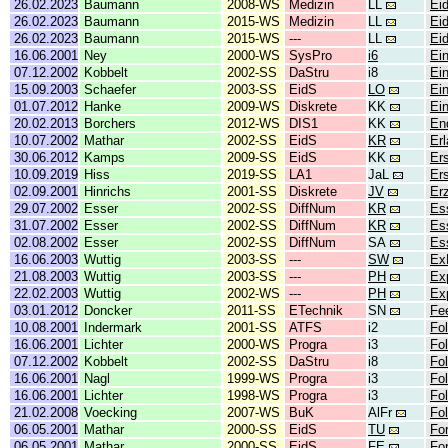
26.02.2023
Baumann
2008-WS
Medizin
LL
Ei
26.02.2023
Baumann
2015-WS
Medizin
LL
Ei
26.02.2023
Baumann
2015-WS
---
LL
Ei
16.06.2001
Ney
2000-WS
SysPro
i6
Ei
07.12.2002
Kobbelt
2002-SS
DaStru
i8
Ei
15.09.2003
Schaefer
2003-SS
EidS
LO
Ei
01.07.2012
Hanke
2009-WS
Diskrete
KK
Ei
20.02.2013
Borchers
2012-WS
DIS1
KK
En
10.07.2002
Mathar
2002-SS
EidS
KR
Er
30.06.2012
Kamps
2009-SS
EidS
KK
Er
10.09.2019
Hiss
2019-SS
LA1
JaL
Er
02.09.2001
Hinrichs
2001-SS
Diskrete
JV
Er
29.07.2002
Esser
2002-SS
DiffNum
KR
Es
31.07.2002
Esser
2002-SS
DiffNum
KR
Es
02.08.2002
Esser
2002-SS
DiffNum
SA
Es
16.06.2003
Wuttig
2003-SS
---
SW
Ex
21.08.2003
Wuttig
2003-SS
---
PH
Ex
22.02.2003
Wuttig
2002-WS
---
PH
Ex
03.01.2012
Doncker
2011-SS
ETechnik
SN
Fe
10.08.2001
Indermark
2001-SS
ATFS
i2
Fol
16.06.2001
Lichter
2000-WS
Progra
i3
Fol
07.12.2002
Kobbelt
2002-SS
DaStru
i8
Fol
16.06.2001
Nagl
1999-WS
Progra
i3
Fol
16.06.2001
Lichter
1998-WS
Progra
i3
Fol
21.02.2008
Voecking
2007-WS
BuK
AlFr
Fo
06.05.2001
Mathar
2000-SS
EidS
TU
Fo
06.05.2001
Mathar
2000-SS
EidS
FE
Fo