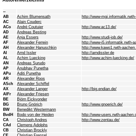
--
AB
Achim Blumensath
http://www-mgi.informatik.rwt
AC
Alain Couderc
ACo
André Coutuier
http://www.ac13.de/
AD
Andreas Besting
AE
Anja Essers
http://www.studi-job.de/
AF
Alexander Ferrein
http://www-i5.informatik.rwth-a
AH
Alexander Hanuschkin
http://www.kawo1.rwth-aachen
AI
Arnd Issler
http://arndissler.de
AL
Achim Luecking
http://www.achim-luecking.de/
AN
Andreas Surudo
AP
Anubhav Punetha
APu
Aditi Punetha
AR
Alexander Roos
ASch
Alexander Schiffel
AX
Alexander Langer
http://big.endian.de/
AlFr
Alexander Friesen
BE
Björn Eickvonder
BG
Bruno Gnörich
http://www.gnoerich.de/
BW
Benedikt Westermann
BvdH
Bodo von der Heiden
http://www-users.rwth-aachen.
CA
Christoph Andres
http://www.zentau.de/
CAd
Clemens Adolphs
CB
Christian Brockly
CF
Christian Frenzel