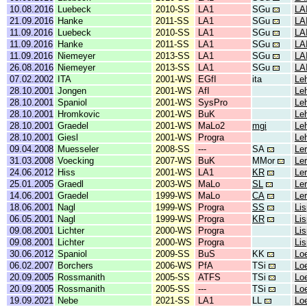
10.08.2016
Luebeck
2010-SS
LA1
SGu
LA
21.09.2016
Hanke
2011-SS
LA1
SGu
LA
11.09.2016
Luebeck
2010-SS
LA1
SGu
LA
11.09.2016
Hanke
2011-SS
LA1
SGu
LA
11.09.2016
Niemeyer
2013-SS
LA1
SGu
LA
26.08.2016
Niemeyer
2013-SS
LA1
SGu
LA
07.02.2002
ITA
2001-WS
EGfI
ita
Leh
28.10.2001
Jongen
2001-WS
AfI
Leh
28.10.2001
Spaniol
2001-WS
SysPro
Leh
28.10.2001
Hromkovic
2001-WS
BuK
Leh
28.10.2001
Graedel
2001-WS
MaLo2
mgi
Leh
28.10.2001
Giesl
2001-WS
Progra
Leh
09.04.2008
Muesseler
2008-SS
---
SA
Le
31.03.2008
Voecking
2007-WS
BuK
MMor
Ler
24.06.2012
Hiss
2001-WS
LA1
KR
Le
25.01.2005
Graedl
2003-WS
MaLo
SL
Ler
14.06.2001
Graedel
1999-WS
MaLo
CA
Ler
18.06.2001
Nagl
1999-WS
Progra
SS
Lis
06.05.2001
Nagl
1999-WS
Progra
KR
Lis
09.08.2001
Lichter
2000-WS
Progra
Lis
09.08.2001
Lichter
2000-WS
Progra
Lis
30.06.2012
Spaniol
2009-SS
BuS
KK
Lo
06.02.2007
Borchers
2006-WS
PfA
TSi
Lo
20.09.2005
Rossmanith
2005-SS
ATFS
TSi
Lo
20.09.2005
Rossmanith
2005-SS
---
TSi
Lo
19.09.2021
Nebe
2021-SS
LA1
LL
Lo