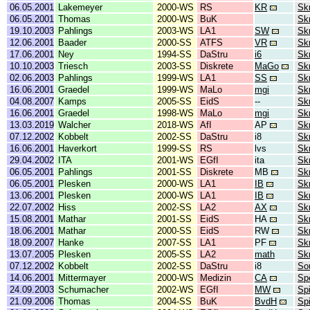
06.05.2001
Lakemeyer
2000-WS
RS
KR
Skr
06.05.2001
Thomas
2000-WS
BuK
Skr
19.10.2003
Pahlings
2003-WS
LA1
SW
Skr
12.06.2001
Baader
2000-SS
ATFS
VR
Skr
17.06.2001
Ney
1994-SS
DaStru
i6
Skr
10.10.2003
Triesch
2003-SS
Diskrete
MaGo
Skr
02.06.2003
Pahlings
1999-WS
LA1
SS
Skr
16.06.2001
Graedel
1999-WS
MaLo
mgi
Skr
04.08.2007
Kamps
2005-SS
EidS
--
Skr
16.06.2001
Graedel
1998-WS
MaLo
mgi
Skr
13.03.2019
Walcher
2018-WS
AfI
AP
Skr
07.12.2002
Kobbelt
2002-SS
DaStru
i8
Skr
16.06.2001
Haverkort
1999-SS
RS
lvs
Skr
29.04.2002
ITA
2001-WS
EGfI
ita
Skr
06.05.2001
Pahlings
2001-SS
Diskrete
MB
Sk
06.05.2001
Plesken
2000-WS
LA1
IB
Skr
13.06.2001
Plesken
2000-WS
LA1
IB
Skr
22.07.2002
Hiss
2002-SS
LA2
AX
Sk
15.08.2001
Mathar
2001-SS
EidS
HA
Sk
18.06.2001
Mathar
2000-SS
EidS
RW
Sk
18.09.2007
Hanke
2007-SS
LA1
PF
Sk
13.07.2005
Plesken
2005-SS
LA2
math
Skr
07.12.2002
Kobbelt
2002-SS
DaStru
i8
So
14.06.2001
Mittermayer
2000-WS
Medizin
CA
Spe
24.09.2003
Schumacher
2002-WS
EGfI
MW
Spi
21.09.2006
Thomas
2004-SS
BuK
BvdH
Spi