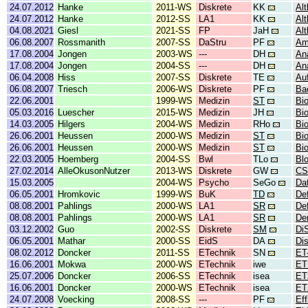
24.07.2012
Hanke
2011-WS
Diskrete
KK
Alt
24.07.2012
Hanke
2012-SS
LA1
KK
Alt
04.08.2021
Giesl
2021-SS
FP
JaH
Al
06.08.2007
Rossmanith
2007-SS
DaStru
PF
Am
17.08.2004
Jongen
2003-WS
---
DH
An
17.08.2004
Jongen
2004-SS
---
DH
An
06.04.2008
Hiss
2007-SS
Diskrete
TE
Au
06.08.2007
Triesch
2006-WS
Diskrete
PF
Ba
22.06.2001
1999-WS
Medizin
ST
Bi
05.03.2016
Luescher
2015-WS
Medizin
JH
Bi
14.03.2005
Hilgers
2004-WS
Medizin
RHo
Bio
26.06.2001
Heussen
2000-WS
Medizin
ST
Bi
26.06.2001
Heussen
2000-WS
Medizin
ST
Bio
22.03.2005
Hoemberg
2004-SS
Bwl
TLo
Bl
27.02.2014
AlleOkusonNutzer
2013-WS
Diskrete
GW
CS
15.03.2005
2004-WS
Psycho
SeGo
Da
06.05.2001
Hromkovic
1999-WS
BuK
TD
Def
08.08.2001
Pahlings
2000-WS
LA1
SR
Def
08.08.2001
Pahlings
2000-WS
LA1
SR
Der
03.12.2002
Guo
2002-SS
Diskrete
SM
Di
06.05.2001
Mathar
2000-SS
EidS
DA
Di
08.02.2012
Doncker
2011-SS
ETechnik
SN
ET
16.06.2001
Mokwa
2000-WS
ETechnik
iwe
ET
25.07.2006
Doncker
2006-SS
ETechnik
isea
ET
16.06.2001
Doncker
2000-WS
ETechnik
isea
ET
24.07.2008
Voecking
2008-SS
---
PF
Ef