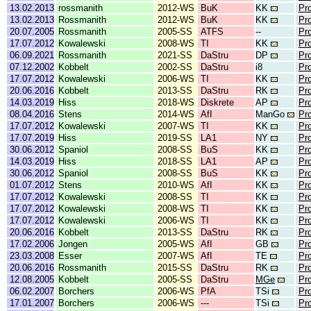
13.02.2013
rossmanith
2012-WS
BuK
KK
Pr
13.02.2013
Rossmanith
2012-WS
BuK
KK
Pr
20.07.2005
Rossmanith
2005-SS
ATFS
--
Pr
17.07.2012
Kowalewski
2008-WS
TI
KK
Pr
06.09.2021
Rossmanith
2021-SS
DaStru
DP
Pr
07.12.2002
Kobbelt
2002-SS
DaStru
i8
Pr
17.07.2012
Kowalewski
2006-WS
TI
KK
Pr
20.06.2016
Kobbelt
2013-SS
DaStru
RK
Pr
14.03.2019
Hiss
2018-WS
Diskrete
AP
Pr
08.04.2016
Stens
2014-WS
AfI
ManGo
Pr
17.07.2012
Kowalewski
2007-WS
TI
KK
Pr
17.07.2019
Hiss
2019-SS
LA1
NY
Pr
30.06.2012
Spaniol
2008-SS
BuS
KK
Pr
14.03.2019
Hiss
2018-SS
LA1
AP
Pr
30.06.2012
Spaniol
2008-SS
BuS
KK
Pr
01.07.2012
Stens
2010-WS
AfI
KK
Pr
17.07.2012
Kowalewski
2008-SS
TI
KK
Pr
17.07.2012
Kowalewski
2008-WS
TI
KK
Pr
17.07.2012
Kowalewski
2006-WS
TI
KK
Pr
20.06.2016
Kobbelt
2013-SS
DaStru
RK
Pr
17.02.2006
Jongen
2005-WS
AfI
GB
Pr
23.03.2008
Esser
2007-WS
AfI
TE
Pr
20.06.2016
Rossmanith
2015-SS
DaStru
RK
Pr
12.08.2005
Kobbelt
2005-SS
DaStru
MGe
Pr
06.02.2007
Borchers
2006-WS
PfA
TSi
Pr
17.01.2007
Borchers
2006-WS
---
TSi
Pr