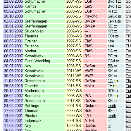
21.09.2006
Schumacher
2004-WS
EGfI
BvdH
Spi
21.09.2006
Kamps
2005-SS
EidS
BvdH
Spi
05.02.2004
Schumacher
2003-WS
EGfI
RH
Sp
10.10.2003
2003-SS
Psycho
SeGo
Sta
02.06.2003
Steffenhagen
2002-WS
Bwl2A
JeKa
Sti
28.01.2002
Steffenhagen
2000-WS
Bwl2A
SE
St
16.10.2002
Studenplan
2002-WS
---
KR
St
21.03.2005
Thomas
2004-WS
BuK
COt
TR
06.05.2001
Greiner
1997-SS
EidS
tum
TU
06.05.2001
Pruscha
1997-SS
EidS
tum
TU
06.05.2001
Mathar
2000-SS
EidS
DA
Tab
06.08.2007
Kowalewski
2006-WS
RS
PF
Te
04.08.2007
Giesl,Voecking
2007-SS
---
CAd
Ter
20.07.2001
Ney
1998-SS
DaStru
EB
Te
30.06.2012
Kowalewski
2011-WS
HWP
KK
Te
30.06.2012
Kowalewski
2011-WS
HWP
KK
Te
11.01.2008
Rossmanith
2007-SS
DaStru
JGi
Th
26.08.2016
Graedel
2016-SS
MaLo
JH
Tut
20.12.2011
Mathematik
2009-WS
---
RRi
Tu
06.02.2007
Borchers
2006-WS
PfA
TSi
Tu
30.06.2012
Rossmanith
2011-SS
DaStru
KK
Ub
24.02.2002
Pahlings
2001-SS
Diskrete
math
Ue
17.06.2001
Thomas
2000-WS
BuK
BE
Ue
14.06.2001
Plesken
2000-WS
LA1
math
Ue
10.08.2001
Indermark
2001-SS
ATFS
i2
Ue
17.06.2001
Ney
1999-SS
DaStru
i6
Ue
16.06.2001
Ney
2000-WS
SysPro
i6
Ue