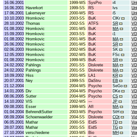
16.06.2001
1999-WS
SysPro
i4
Un
16.06.2001
Haverkort
1999-SS
RS
lvs
Un
17.06.2001
Lakemeyer
2000-WS
RS
i5
Un
10.10.2003
Hromkovic
2003-SS
BuK
ClKr
VD
28.10.2002
Thomas
2002-SS
ATFS
SR
VD
01.08.2002
Hromkovic
2001-WS
BuK
MA
VD
15.09.2003
Hromkovic
2003-SS
BuK
i1
VD
01.08.2002
Hromkovic
2001-WS
BuK
MA
VD
26.06.2002
Hromkovic
2001-WS
BuK
SR
VD
02.06.2003
Hromkovic
2002-WS
BuK
SK
VD
12.05.2003
Hromkovic
2002-WS
BuK
FSc
VD
01.08.2002
Hromkovic
1999-WS
BuK
SR
VD
24.02.2002
Pahlings
2001-SS
Diskrete
MA
VD
24.02.2002
Pahlings
2001-SS
Diskrete
MA
VD
18.09.2002
Hiss
2001-WS
LA1
KR
VD
20.07.2001
Ney
1999-SS
DaStru
EB
VD
21.12.2004
2004-WS
Psycho
SeGo
VD
14.01.2005
Div
2004-WS
Psycho
DKe
VD
08.06.2005
Sutter
2004-WS
Psycho
CS
VD
14.10.2002
VIS
2002-WS
---
JP
VI
09.08.2001
Esser
1999-WS
AfI
MA
Ve
01.04.2004
BehrendtSutter
2003-WS
Psycho
StH
Ve
08.09.2004
Schoenwaelder
2004-SS
Diskrete
COt
Vi
06.05.2001
Mathar
2000-SS
EidS
TD
Vo
28.07.2001
Mathar
2001-SS
EidS
TG
Vo
27.10.2004
verschiedene
2003-WS
Bio
MH
Vo