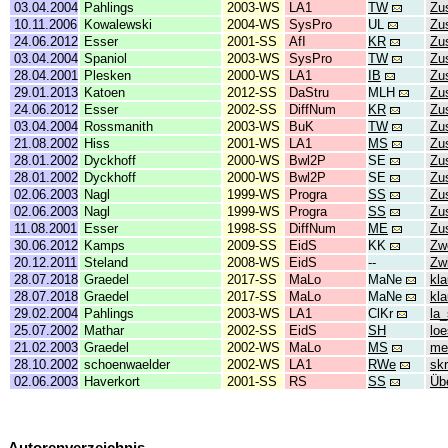
03.04.2004
Pahlings
2003-WS
LA1
TW
Zu
10.11.2006
Kowalewski
2004-WS
SysPro
UL
Zu
24.06.2012
Esser
2001-SS
AfI
KR
Zu
03.04.2004
Spaniol
2003-WS
SysPro
TW
Zu
28.04.2001
Plesken
2000-WS
LA1
IB
Zu
29.01.2013
Katoen
2012-SS
DaStru
MLH
Zu
24.06.2012
Esser
2002-SS
DiffNum
KR
Zu
03.04.2004
Rossmanith
2003-WS
BuK
TW
Zu
21.08.2002
Hiss
2001-WS
LA1
MS
Zu
28.01.2002
Dyckhoff
2000-WS
Bwl2P
SE
Zu
28.01.2002
Dyckhoff
2000-WS
Bwl2P
SE
Zu
02.06.2003
Nagl
1999-WS
Progra
SS
Zu
02.06.2003
Nagl
1999-WS
Progra
SS
Zu
11.08.2001
Esser
1998-SS
DiffNum
ME
Zu
30.06.2012
Kamps
2009-SS
EidS
KK
Zw
20.12.2011
Steland
2008-WS
EidS
--
Zw
28.07.2018
Graedel
2017-SS
MaLo
MaNe
kl
28.07.2018
Graedel
2017-SS
MaLo
MaNe
kl
29.02.2004
Pahlings
2003-WS
LA1
ClKr
la
25.07.2002
Mathar
2002-SS
EidS
SH
lo
21.02.2003
Graedel
2002-WS
MaLo
MS
me
28.10.2002
schoenwaelder
2002-WS
LA1
RWe
skr
02.06.2003
Haverkort
2001-SS
RS
SS
Üb
Autorenverzeichnis