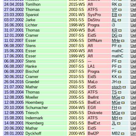
24.04.2016
Torrilhon
2015-WS
AfI
RK
Ue
27.04.2002
Thomas
2002-SS
ATFS
VP
Ue
23.03.2003
Spaniol
2001-WS
SysPro
EB
Ue
03.07.2002
Jarke
2001-SS
DaStru
AL
Ue
16.06.2001
Lichter
1998-WS
Progra
i3
Ue
31.07.2001
Thomas
2000-WS
BuK
KR
Ue
12.01.2008
Cramer
2007-SS
EidS
DG
Ue
11.02.2007
Esser
2006-SS
DiffNum
MHe
Ue
06.08.2007
Stens
2007-SS
AfI
PF
Ue
15.06.2001
Esser
2000-WS
AfI
mathC
Ue
17.06.2001
Esser
1999-WS
AfI
mathC
Ue
06.08.2007
Stens
2007-SS
---
PF
Ue
06.08.2007
Hanke
2007-SS
LA1
PF
Ue
06.08.2007
Bischof
2007-SS
Progra
PF
Ue
30.06.2012
Cramer
2010-SS
EidS
KK
Ue
26.04.2016
Graedel
2016-SS
MaLo
JH
Ue
21.07.2002
Mathar
2002-SS
EidS
stoch
Ue
15.08.2004
Thomas
2002-SS
ATFS
TS
Ue
12.08.2005
Moeller
2005-SS
BwlInt
MGe
Ue
12.08.2005
Hoemberg
2005-SS
BwlExt
MGe
Ue
20.10.2004
Schumacher
2004-WS
EGfI
FH
Ue
12.08.2005
Triesch
2005-SS
Diskrete
MGe
Ue
15.08.2001
Indermark
2001-SS
ATFS
MH
Ue
14.08.2001
Hoemberg
2001-SS
BwlExt
JL
Ue
20.06.2002
Mathar
2000-SS
EidS
--
Ue
28.01.2002
Dyckhoff
2000-WS
Bwl2P
MB2
Um