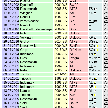
10.07.2002
Rauhut
1989-SS
EidS
--
Vo
20.02.2002
Dyckhoff
2001-WS
Bwl2P
--
Vo
13.09.2005
Rossmanith
2005-SS
ATFS
TSi
Vo
17.10.2001
Wiegner
2000-SS
AfI
KD
Vo
10.07.2002
Rauhut
1987-SS
EidS
--
Vo
27.10.2004
verschiedene
2004-SS
Bio
MH
Vo
10.07.2002
Rauhut
1990-SS
EidS
--
Vo
11.09.2002
Dyckhoff+Steffenhagen
2002-WS
Bwl2P
--
Vo
18.09.2006
Nebe
2006-SS
Diskrete
--
Vo
06.05.2001
Volkmann
2000-SS
Diskrete
KR
Vo
29.04.2016
Grohe
2014-SS
ATFS
SGu
Vo
31.01.2017
Kowalewski
2004-WS
SysPro
SGu
Vo
26.04.2016
Grepl
2015-WS
DiffNum
SGu
Vo
29.04.2003
Indermark
2003-SS
ATFS
TN
Vor
10.04.2006
Giesl
2005-WS
Progra
MVdv
Vor
24.04.2005
Rossmanith
2005-SS
ATFS
TSi
Vor
15.06.2001
Indermark
1999-SS
ATFS
CH
Vor
06.04.2006
Nebe
2006-SS
Diskrete
MMor
Vor
09.08.2012
Torrilhon
2011-WS
AfI
TiHo
Vor
17.06.2001
Triesch
1998-SS
Diskrete
ME
Vor
15.06.2001
Indermark
1999-SS
ATFS
AL
Vor
12.06.2001
Indermark
1999-SS
ATFS
AE
Vor
13.07.2004
Kamps
2004-SS
EidS
DL
Vor
23.10.2004
Thomas
2004-WS
BuK
FH
Vor
13.04.2005
Rossmanith
2005-SS
ATFS
FH
Vor
16.12.2006
Seidl
2003-SS
DaStru
JG
Vor
29.07.2003
Seidl
2003-SS
DaStru
MN
Vor