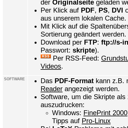
der
Originalseite
geladen w
Per Klick auf
PDF
,
PS
,
DVI
o
aus unserem lokalen Cache.
Mit Klick auf die Spaltenüber
Sortierung geändert werden.
Download per
FTP
:
ftp://s-i
Passwort:
skripte
).
Per RSS-Feed:
Grundst
Videos
.
SOFTWARE
Das
PDF-Format
kann z.B.
Reader
angezeigt werden.
Software, um die Skripte als
auszudrucken:
Windows:
FinePrint 2000
Tipps auf
Pro-Linux