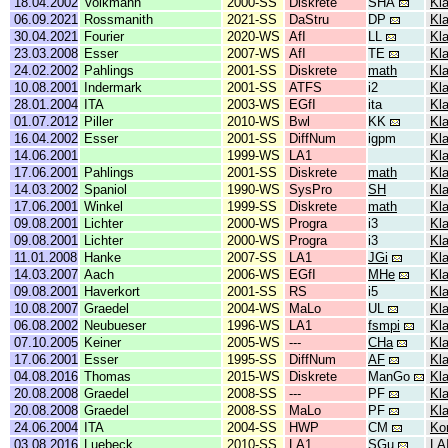
18.04.2002
Volkmann
2000-SS
Diskrete
SHA
Kl
06.09.2021
Rossmanith
2021-SS
DaStru
DP
Kl
30.04.2021
Fourier
2020-WS
AfI
LL
Kl
23.03.2008
Esser
2007-WS
AfI
TE
Kl
24.02.2002
Pahlings
2001-SS
Diskrete
math
Kl
10.08.2001
Indermark
2001-SS
ATFS
i2
Kl
28.01.2004
ITA
2003-WS
EGfI
ita
Kl
01.07.2012
Piller
2010-WS
Bwl
KK
Kl
16.04.2002
Esser
2001-SS
DiffNum
igpm
Kl
14.06.2001
1999-WS
LA1
Kl
17.06.2001
Pahlings
2001-SS
Diskrete
math
Kl
14.03.2002
Spaniol
1990-WS
SysPro
SH
Kl
17.06.2001
Winkel
1999-SS
Diskrete
math
Kl
09.08.2001
Lichter
2000-WS
Progra
i3
Kl
09.08.2001
Lichter
2000-WS
Progra
i3
Kl
11.01.2008
Hanke
2007-SS
LA1
JGi
Kl
14.03.2007
Aach
2006-WS
EGfI
MHe
Kl
09.08.2001
Haverkort
2001-SS
RS
i5
Kl
10.08.2007
Graedel
2004-WS
MaLo
UL
Kla
06.08.2002
Neubueser
1996-WS
LA1
fsmpi
Kl
07.10.2005
Keiner
2005-WS
---
CHa
Kla
17.06.2001
Esser
1995-SS
DiffNum
AF
Kla
04.08.2016
Thomas
2015-WS
Diskrete
ManGo
Kla
20.08.2008
Graedel
2008-SS
---
PF
Kl
20.08.2008
Graedel
2008-SS
MaLo
PF
Kl
24.06.2004
ITA
2004-SS
HWP
CM
Ko
03.08.2016
Luebeck
2010-SS
LA1
SGu
LA