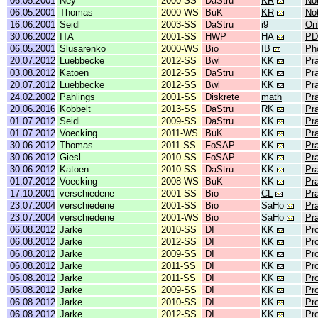
06.05.2001
Ney
2000-SS
DaStru
KR
No
06.05.2001
Thomas
2000-WS
BuK
KR
No
16.06.2001
Seidl
2003-SS
DaStru
i9
On
30.06.2002
ITA
2001-SS
HWP
HA
PD
06.05.2001
Slusarenko
2000-WS
Bio
IB
Ph
20.07.2012
Luebbecke
2012-SS
Bwl
KK
Pr
03.08.2012
Katoen
2012-SS
DaStru
KK
Pr
20.07.2012
Luebbecke
2012-SS
Bwl
KK
Pr
24.02.2002
Pahlings
2001-SS
Diskrete
math
Pr
20.06.2016
Kobbelt
2013-SS
DaStru
RK
Pr
01.07.2012
Seidl
2009-SS
DaStru
KK
Pr
01.07.2012
Voecking
2011-WS
BuK
KK
Pr
30.06.2012
Thomas
2011-SS
FoSAP
KK
Pr
30.06.2012
Giesl
2010-SS
FoSAP
KK
Pr
30.06.2012
Katoen
2010-SS
DaStru
KK
Pr
01.07.2012
Voecking
2008-WS
BuK
KK
Pr
17.10.2001
verschiedene
2001-SS
Bio
CL
Pr
23.07.2004
verschiedene
2001-SS
Bio
SaHo
Pr
23.07.2004
verschiedene
2001-WS
Bio
SaHo
Pr
06.08.2012
Jarke
2010-SS
DI
KK
Pr
06.08.2012
Jarke
2012-SS
DI
KK
Pr
06.08.2012
Jarke
2009-SS
DI
KK
Pr
06.08.2012
Jarke
2011-SS
DI
KK
Pr
06.08.2012
Jarke
2011-SS
DI
KK
Pr
06.08.2012
Jarke
2009-SS
DI
KK
Pr
06.08.2012
Jarke
2010-SS
DI
KK
Pr
06.08.2012
Jarke
2012-SS
DI
KK
Pr