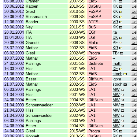
06.08.2007
Cramer
2007-SS
EidS
PF
Ue
30.06.2012
Katoen
2010-SS
DaStru
KK
Ue
30.06.2012
Giesl
2010-SS
FoSAP
KK
Ue
30.06.2012
Rossmanith
2009-SS
FoSAP
KK
Ue
12.06.2001
Baader
2000-SS
ATFS
VR
Ue
30.06.2012
Ney
2011-SS
BuS
KK
Ue
28.01.2004
ITA
2003-WS
EGfI
ita
Ue
11.04.2006
ITA
2003-WS
EGfI
DK
Ue
20.08.2008
Graedel
2008-SS
MaLo
PF
Ue
23.07.2002
Mathar
2002-SS
EidS
KR
Ue
06.02.2003
Giesl
2002-WS
Progra
TBr
Ue
10.07.2002
Mathar
2001-SS
EidS
--
Ue
24.02.2002
Pahlings
2001-SS
Diskrete
math
Ue
16.03.2002
Hiss
2001-WS
LA1
DE
Ue
21.06.2002
Mathar
2002-SS
EidS
stoch
Ue
08.08.2001
Esser
2001-SS
DiffNum
igpm
Ue
21.07.2002
Mathar
2002-SS
EidS
stoch
Ue
06.03.2004
Pahlings
2003-WS
LA1
MW
Ue
21.04.2003
Hiss
2001-WS
LA1
MW
Ue
24.08.2004
Esser
2004-SS
DiffNum
MW
Ue
21.04.2003
Schoenwaelder
2002-WS
LA1
MW
Ue
21.04.2003
Hiss
2001-WS
LA1
MW
Ue
21.04.2003
Schoenwaelder
2002-WS
LA1
MW
Ue
06.03.2004
Pahlings
2003-WS
LA1
MW
Ue
24.08.2004
Esser
2004-SS
DiffNum
MW
Ue
24.04.2016
Giesl
2015-WS
Progra
RK
Ue
20.06.2016
Kobbelt
2013-SS
DaStru
RK
Ue