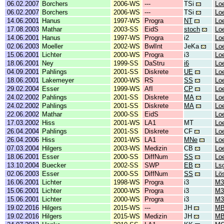
06.02.2007
Borchers
2006-WS
---
TSi
Lo
06.02.2007
Borchers
2006-WS
---
TSi
Lo
14.06.2001
Hanus
1997-WS
Progra
NT
Lo
17.08.2003
Mathar
2003-SS
EidS
stoch
Lo
14.06.2001
Hanus
1997-WS
Progra
i2
Lo
02.06.2003
Moeller
2002-WS
BwlInt
JeKa
Lo
15.06.2001
Lichter
2000-WS
Progra
i3
Lo
18.06.2001
Ney
1999-SS
DaStru
i6
Lo
04.09.2001
Pahlings
2001-SS
Diskrete
UE
Lo
18.06.2001
Lakemeyer
2000-WS
RS
SS
Lo
29.02.2004
Esser
1999-WS
AfI
CP
Lo
24.02.2002
Pahlings
2001-SS
Diskrete
MA
Lo
24.02.2002
Pahlings
2001-SS
Diskrete
MA
Lo
22.06.2002
Mathar
2000-SS
EidS
Lo
17.03.2002
Hiss
2001-WS
LA1
MT
Lo
26.04.2004
Pahlings
2001-SS
Diskrete
CF
Lo
26.04.2006
Hiss
2001-WS
LA1
MNe
Lo
07.03.2004
Hilgers
2003-WS
Medizin
CB
Lo
18.06.2001
Esser
2000-SS
DiffNum
SS
Lo
13.10.2004
Buecker
2002-SS
SWP
EB
Ls
02.06.2003
Esser
2000-SS
DiffNum
SS
Lö
16.06.2001
Lichter
1998-WS
Progra
i3
M3
15.06.2001
Lichter
2000-WS
Progra
i3
M3
15.06.2001
Lichter
2000-WS
Progra
i3
M3
19.02.2016
Hilgers
2015-WS
---
JH
MB
19.02.2016
Hilgers
2015-WS
Medizin
JH
MB