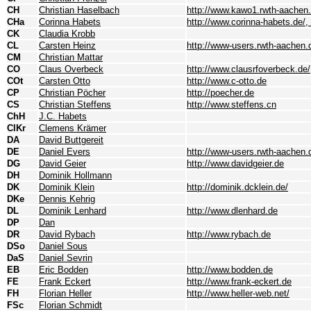
CH
Christian Haselbach
http://www.kawo1.rwth-aachen.
CHa
Corinna Habets
http://www.corinna-habets.de/,
CK
Claudia Krobb
CL
Carsten Heinz
http://www-users.rwth-aachen.d
CM
Christian Mattar
CO
Claus Overbeck
http://www.clausrfoverbeck.de/
COt
Carsten Otto
http://www.c-otto.de
CP
Christian Pöcher
http://poecher.de
CS
Christian Steffens
http://www.steffens.cn
ChH
J.C. Habets
ClKr
Clemens Krämer
DA
David Buttgereit
DE
Daniel Evers
http://www-users.rwth-aachen.
DG
David Geier
http://www.davidgeier.de
DH
Dominik Hollmann
DK
Dominik Klein
http://dominik.dcklein.de/
DKe
Dennis Kehrig
DL
Dominik Lenhard
http://www.dlenhard.de
DP
Dan
DR
David Rybach
http://www.rybach.de
DSo
Daniel Sous
DaS
Daniel Sevrin
EB
Eric Bodden
http://www.bodden.de
FE
Frank Eckert
http://www.frank-eckert.de
FH
Florian Heller
http://www.heller-web.net/
FSc
Florian Schmidt